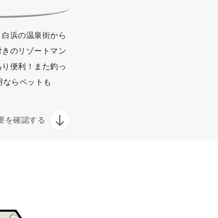
 白浜の温泉街から
付きのリゾートマン
あり便利！また釣っ
用ならペットも
要を確認する