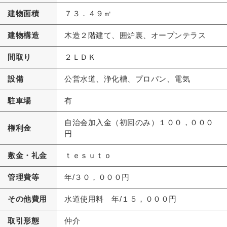
建物面積
７３．４９㎡
建物構造
木造２階建て、囲炉裏、オープンテラス
間取り
２ＬＤＫ
設備
公営水道、浄化槽、プロパン、電気
駐車場
有
自治会加入金（初回のみ）１００，０００
権利金
円
敷金・礼金
ｔｅｓｕｔｏ
管理費等
年/３０，０００円
その他費用
水道使用料 年/１５，０００円
取引形態
仲介