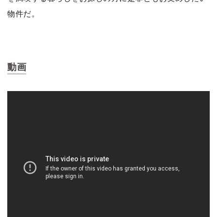
物件だ。
動画