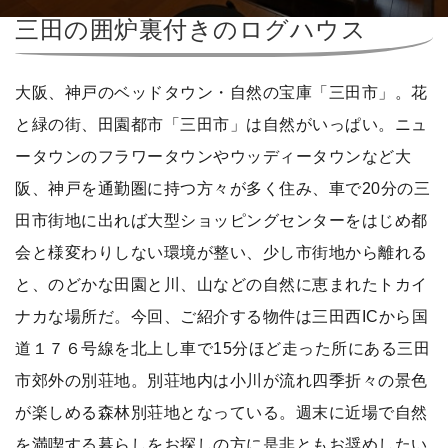
三田の囲炉裏付きのログハウス
大阪、神戸のベッドタウン・自然の宝庫「三田市」。花
と緑の街、田園都市「三田市」は自然がいっぱい。ニュ
ータウンのフラワータウンやウッディータウンなど大
阪、神戸を通勤圏に持つ方々が多く住み、車で20分の三
田市街地に出れば大型ショッピングセンターをはじめ都
会と様変わりしない環境が整い、少し市街地から離れる
と、のどかな田園と川、山などの自然に恵まれたトカイ
ナカな場所だ。今回、ご紹介する物件は三田西ICから国
道１７６号線を北上し車で15分ほど走った所にある三田
市郊外の別荘地。別荘地内は小川が流れ四季折々の景色
が楽しめる森林別荘地となっている。週末に近場で自然
を満喫する暮らしをお探しの方に是非ともお奨めしたい