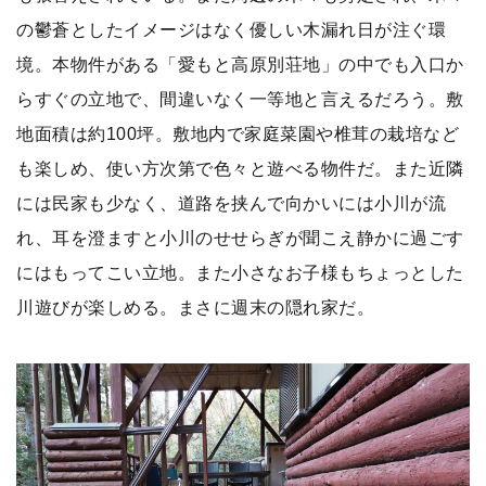
の鬱蒼としたイメージはなく優しい木漏れ日が注ぐ環
境。本物件がある「愛もと高原別荘地」の中でも入口か
らすぐの立地で、間違いなく一等地と言えるだろう。敷
地面積は約100坪。敷地内で家庭菜園や椎茸の栽培など
も楽しめ、使い方次第で色々と遊べる物件だ。また近隣
には民家も少なく、道路を挟んで向かいには小川が流
れ、耳を澄ますと小川のせせらぎが聞こえ静かに過ごす
にはもってこい立地。また小さなお子様もちょっとした
川遊びが楽しめる。まさに週末の隠れ家だ。