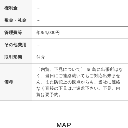
権利金
－
敷金・礼金
－
管理費等
年/54,000円
その他費用
－
取引形態
仲介
〔内覧、下見について〕 ※ 島に出張所はな
く、当日にご連絡戴いてもご対応出来ませ
備考
ん。また防犯上の観点からも、当社に連絡
なく直接の下見はご遠慮下さい。下見、内
覧は要予約。
MAP