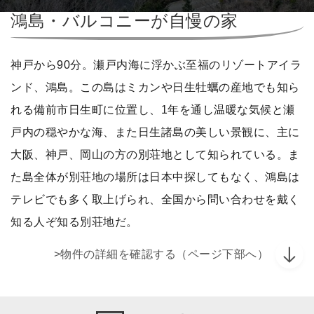
鴻島・バルコニーが自慢の家
神戸から90分。瀬戸内海に浮かぶ至福のリゾートアイラ
ンド、鴻島。この島はミカンや日生牡蠣の産地でも知ら
れる備前市日生町に位置し、1年を通し温暖な気候と瀬
戸内の穏やかな海、また日生諸島の美しい景観に、主に
大阪、神戸、岡山の方の別荘地として知られている。ま
た島全体が別荘地の場所は日本中探してもなく、鴻島は
テレビでも多く取上げられ、全国から問い合わせを戴く
知る人ぞ知る別荘地だ。
>物件の詳細を確認する（ページ下部へ）