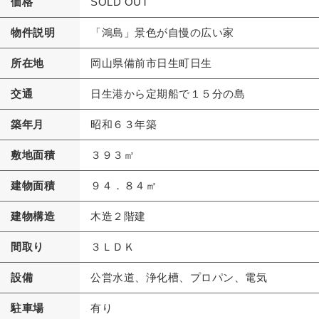
価格
SOLD OUT
物件説明
「鴻島」景色が自慢の広い家
所在地
岡山県備前市日生町日生
交通
日生港から定期船で１５分の島
築年月
昭和６３年築
敷地面積
３９３㎡
建物面積
９４．８４㎡
建物構造
木造２階建
間取り
３ＬＤＫ
設備
公営水道、浄化槽、プロパン、電気
駐車場
有り