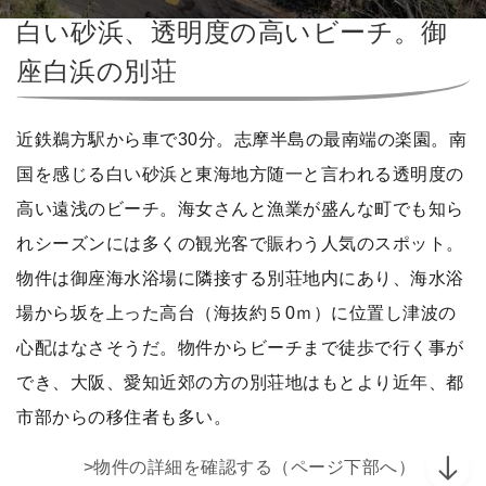
白い砂浜、透明度の高いビーチ。御
座白浜の別荘
近鉄鵜方駅から車で30分。志摩半島の最南端の楽園。南
国を感じる白い砂浜と東海地方随一と言われる透明度の
高い遠浅のビーチ。海女さんと漁業が盛んな町でも知ら
れシーズンには多くの観光客で賑わう人気のスポット。
物件は御座海水浴場に隣接する別荘地内にあり、海水浴
場から坂を上った高台（海抜約５0ｍ）に位置し津波の
心配はなさそうだ。物件からビーチまで徒歩で行く事が
でき、大阪、愛知近郊の方の別荘地はもとより近年、都
市部からの移住者も多い。
>物件の詳細を確認する（ページ下部へ）