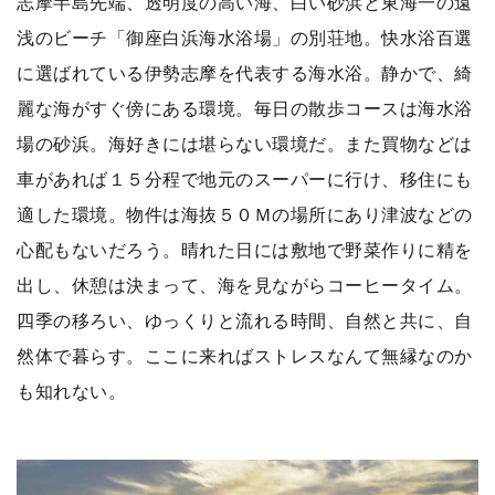
志摩半島先端、透明度の高い海、白い砂浜と東海一の遠
浅のビーチ「御座白浜海水浴場」の別荘地。快水浴百選
に選ばれている伊勢志摩を代表する海水浴。静かで、綺
麗な海がすぐ傍にある環境。毎日の散歩コースは海水浴
場の砂浜。海好きには堪らない環境だ。また買物などは
車があれば１５分程で地元のスーパーに行け、移住にも
適した環境。物件は海抜５０Ｍの場所にあり津波などの
心配もないだろう。晴れた日には敷地で野菜作りに精を
出し、休憩は決まって、海を見ながらコーヒータイム。
四季の移ろい、ゆっくりと流れる時間、自然と共に、自
然体で暮らす。ここに来ればストレスなんて無縁なのか
も知れない。