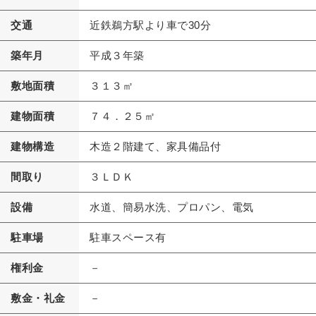
交通
近鉄鵜方駅より車で30分
築年月
平成３年築
敷地面積
３１３㎡
建物面積
７４．２５㎡
建物構造
木造２階建て、家具備品付
間取り
３ＬＤＫ
設備
水道、簡易水洗、プロパン、電気
駐車場
駐車スペース有
権利金
－
敷金・礼金
－